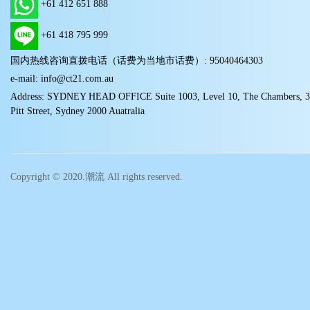
+61 412 651 888
+61 418 795 999
国内热线咨询直拨电话（话费为当地市话费）: 95040464303
e-mail: info@ct21.com.au
Address: SYDNEY HEAD OFFICE Suite 1003, Level 10, The Chambers, 
Pitt Street, Sydney 2000 Auatralia
Copyright © 2020.潮流 All rights reserved.