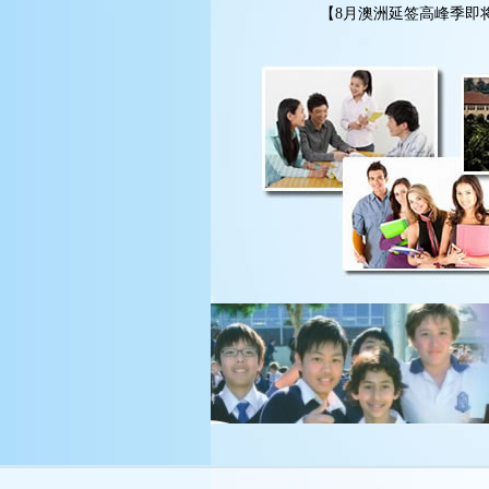
【8月澳洲延签高峰季即将