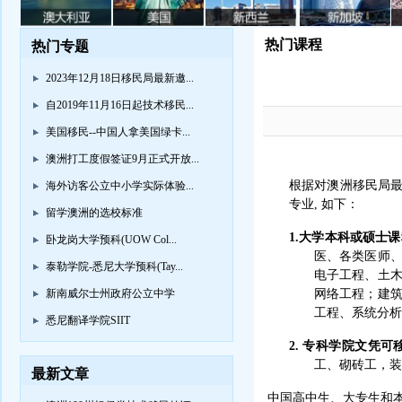
热门课程
热门专题
2023年12月18日移民局最新邀...
自2019年11月16日起技术移民...
美国移民--中国人拿美国绿卡...
澳洲打工度假签证9月正式开放...
根据对澳洲移民局最
海外访客公立中小学实际体验...
专业, 如下：
留学澳洲的选校标准
1.大学本科或硕士
卧龙岗大学预科(UOW Col...
医、各类医师
泰勒学院-悉尼大学预科(Tay...
电子工程、土
新南威尔士州政府公立中学
网络工程；建筑
工程、系统分析
悉尼翻译学院SIIT
2. 专科学院文凭
工、砌砖工，装
最新文章
中国高中生、大专生和